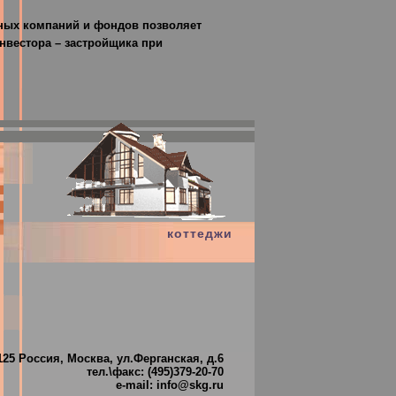
нных компаний и фондов позволяет
нвестора – застройщика при
коттеджи
125 Россия, Москва, ул.Ферганская, д.6
тел.\факс: (495)379-20-70
e-mail: info@skg.ru