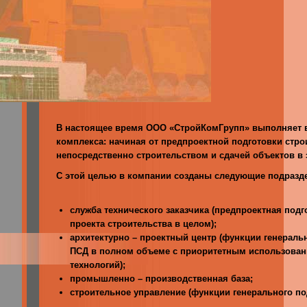
В настоящее время ООО «СтройКомГрупп» выполняет в
комплекса: начиная от предпроектной подготовки стро
непосредственно строительством и сдачей объектов в 
С этой целью в компании созданы следующие подразд
служба технического заказчика (предпроектная под
проекта строительства в целом);
архитектурно – проектный центр (функции генераль
ПСД в полном объеме с приоритетным использова
технологий);
промышленно – производственная база;
строительное управление (функции генерального п